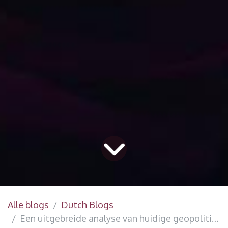
Alle blogs
Dutch Blogs
Een uitgebreide analyse van huidige geopolitieke en Big Tech-ontwikkelingen in het licht van dystopische sciencefiction: Risico's en mitigatie door open-source software en hardware