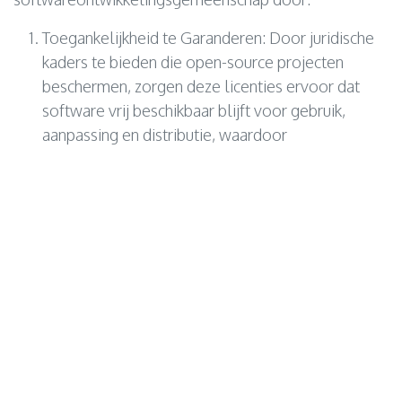
Toegankelijkheid te Garanderen: Door juridische
kaders te bieden die open-source projecten
beschermen, zorgen deze licenties ervoor dat
software vrij beschikbaar blijft voor gebruik,
aanpassing en distributie, waardoor
samenwerking en innovatie binnen diverse
gemeenschappen wordt bevorderd.
Transparantie te Bevorderen: Open-source
licentievereisten bevorderen transparantie in het
ontwikkelingsproces door de juiste attributie te
verplichten en ervoor te zorgen dat eventuele
aanpassingen of afgeleide werken ook onder
open-source voorwaarden worden vrijgegeven.
Innovatie te Faciliteren: Door gebruikers toe te
staan bestaande software aan te passen en erop
voort te bouwen, moedigen open-source