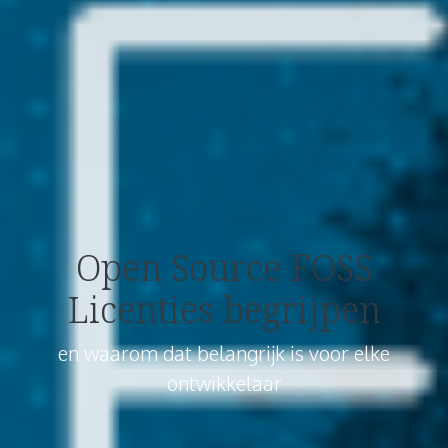
Open Source FOSS
Licenties begrijpen
en waarom dat belangrijk is voor elke
ontwikkelaar